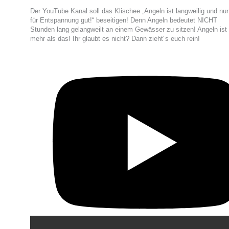
Der YouTube Kanal soll das Klischee „Angeln ist langweilig und nur
für Entspannung gut!“ beseitigen! Denn Angeln bedeutet NICHT
Stunden lang gelangweilt an einem Gewässer zu sitzen! Angeln ist
mehr als das! Ihr glaubt es nicht? Dann zieht´s euch rein!