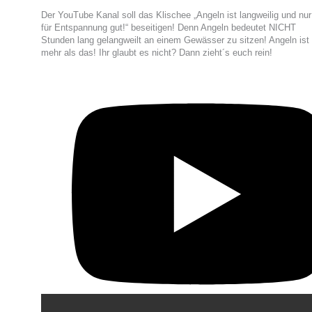
Der YouTube Kanal soll das Klischee „Angeln ist langweilig und nur
für Entspannung gut!“ beseitigen! Denn Angeln bedeutet NICHT
Stunden lang gelangweilt an einem Gewässer zu sitzen! Angeln ist
mehr als das! Ihr glaubt es nicht? Dann zieht´s euch rein!