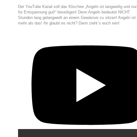
Der YouTube Kanal soll das Klischee „Angeln ist langweilig und nur
für Entspannung gut!“ beseitigen! Denn Angeln bedeutet NICHT
Stunden lang gelangweilt an einem Gewässer zu sitzen! Angeln ist
mehr als das! Ihr glaubt es nicht? Dann zieht´s euch rein!