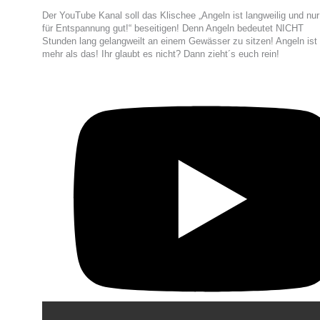
Der YouTube Kanal soll das Klischee „Angeln ist langweilig und nur
für Entspannung gut!“ beseitigen! Denn Angeln bedeutet NICHT
Stunden lang gelangweilt an einem Gewässer zu sitzen! Angeln ist
mehr als das! Ihr glaubt es nicht? Dann zieht´s euch rein!